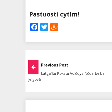
Pastuosti cytim!
Facebook
Twitter
Draugiem
Post
Previous Post
Latgalīšu Rokstu Volūdys Nūdarbeiba
Navigation
Jelgovā