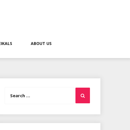
EIKALS
ABOUT US
Search
Search
for: