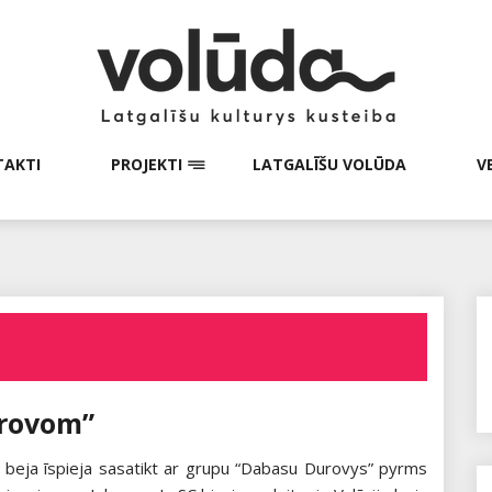
AKTI
PROJEKTI
LATGALĪŠU VOLŪDA
V
urovom”
cā beja īspieja sasatikt ar grupu “Dabasu Durovys” pyrms