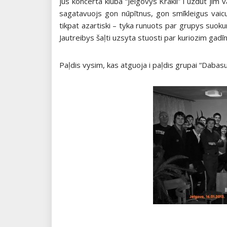
jūs koncerta klubā “Jelgovys Krakli” i uzdūt jīm 
sagatavuojs gon nūpītnus, gon smīkleigus vaicu
tikpat azartiski – tyka runuots par grupys suokumi
Jautreibys šaļti uzsyta stuosti par kuriozim gadī
Paļdis vysim, kas atguoja i paļdis grupai “Dabasu