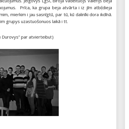
vaicuojumus. Jelgovys LgSC biroja vadeituojs Valērijs beja
ojumus. Prīca, ka grupa beja atvārta i iz jīm atbiļdieja
m, mierkim i jau sasnīgtū, par tū, kū dalinīki dora ikdīnā.
nim grupys uzastuošonuos laikā i tt.
 Durovys” par atvierteibu!:)