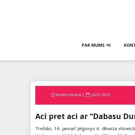
Skip
to
content
PAR MUMS
KONT
Posted
Vineta Vilcane
20.01.2013.
on
Aci pret aci ar “Dabasu D
Trešdiņ, 16. janvarī Jelgovys 6. dīnasta vīsnei