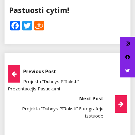
Pastuosti cytim!
Facebook
Twitter
Draugiem
Post
Previous Post
Projekta “Dubnys PīRoksti”
Navigation
Prezentacejis Pasuokumi
Next Post
Projekta “Dubnys PīRoksti” Fotografeju
Izstuode