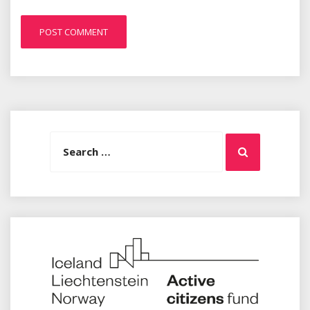
Search
Search
for: