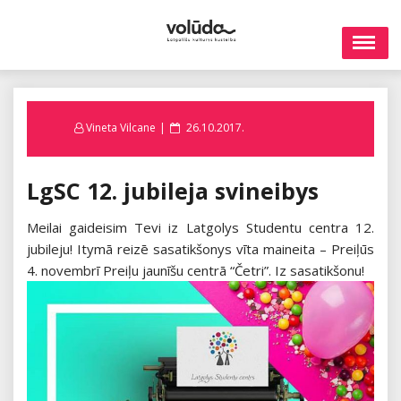
Skip
to
content
Posted
Vineta Vilcane
26.10.2017.
on
LgSC 12. jubileja svineibys
Meilai gaideisim Tevi iz Latgolys Studentu centra 12.
jubileju! Itymā reizē sasatikšonys vīta maineita – Preiļūs
4. novembrī Preiļu jaunīšu centrā “Četri”. Iz sasatikšonu!