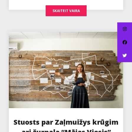
SKAITEIT VAIRA
Stuosts par Zaļmuižys krūgim
ari žurnala “Mājas Viesis”