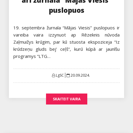
puslopuos
19. septembra žurnala “Mājas Viesis” puslopuos ir
vareiba vaira izzynuot ap Rēzeknis nūvoda
Zaļmuižys krūgim, par kū stuosta ekspoziceja “Iz
krūdzeņu gluds bej’ ceļš”, kurū kūpā ar jaunīšu
programys “LTG…
Posted
LgSC
20.09.2024.
on
SKAITEIT VAIRA