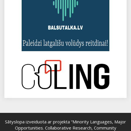
Sātyslopa izveiduota ar projekta “Minority Languages, Major
Opportunities. Collaborative Research, Community