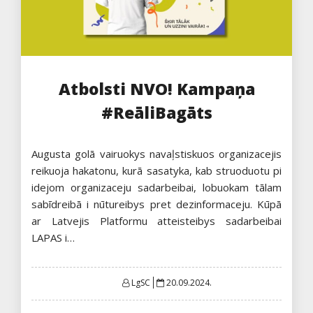
Atbolsti NVO! Kampaņa
#ReāliBagāts
Augusta golā vairuokys navaļstiskuos organizacejis
reikuoja hakatonu, kurā sasatyka, kab struoduotu pi
idejom organizaceju sadarbeibai, lobuokam tālam
sabīdreibā i nūtureibys pret dezinformaceju. Kūpā
ar Latvejis Platformu atteisteibys sadarbeibai
LAPAS i…
Posted
LgSC
20.09.2024.
on