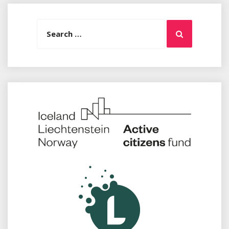
Search
Search
for: