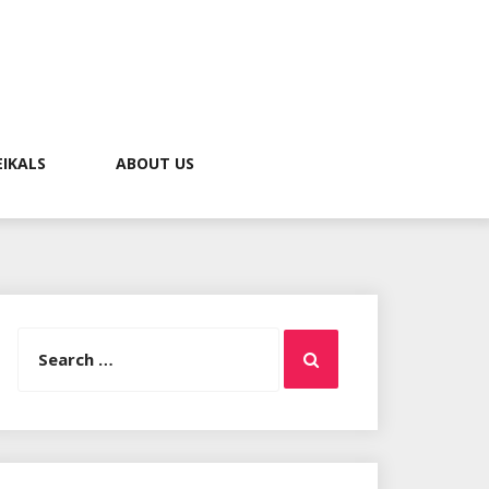
EIKALS
ABOUT US
Search
Search
for: