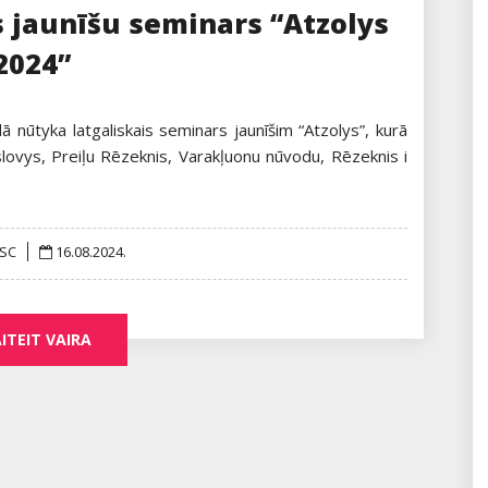
s jaunīšu seminars “Atzolys
2024”
nūtyka latgaliskais seminars jaunīšim “Atzolys”, kurā
slovys, Preiļu Rēzeknis, Varakļuonu nūvodu, Rēzeknis i
Posted
gSC
16.08.2024.
on
ITEIT VAIRA