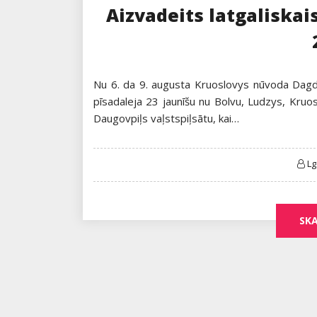
Aizvadeits latgaliskai
Nu 6. da 9. augusta Kruoslovys nūvoda Dagdā 
pīsadaleja 23 jaunīšu nu Bolvu, Ludzys, Kruo
Daugovpiļs vaļstspiļsātu, kai…
L
SKA