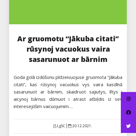
Ar gruomotu “Jākuba citati”
rūsynoj vacuokus vaira
sasarunuot ar bārnim
Goda golā izdūšonu pīdzeivuojuse gruomota “Jākuba
citati”, kas rūsynoj vacuokus vys vaira kasdīnā
sasarunuot ar bārnim, skaidruot sajiutys, lītys i
aicynoj bārnus dūmuot i atrast atbiļdis iz sev
interesejūšim vaicuojumim.…
Posted
LgSC
20.12.2021.
on