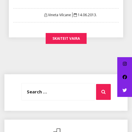
Posted
Vineta Vilcane
14.06.2013.
on
SKAITEIT VAIRA
Search
Search
for: