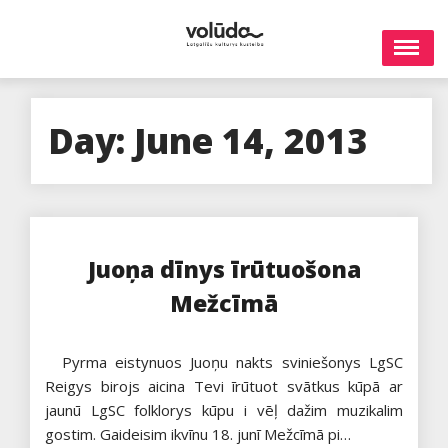
Skip
to
content
Day:
June 14, 2013
Juoņa dīnys īrūtuošona
Mežcīmā
Pyrma eistynuos Juoņu nakts sviniešonys LgSC
Reigys birojs aicina Tevi īrūtuot svātkus kūpā ar
jaunū LgSC folklorys kūpu i vēļ dažim muzikalim
gostim. Gaideisim ikvīnu 18. junī Mežcīmā pi…