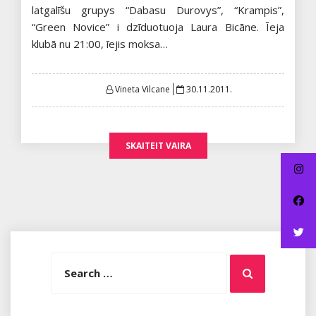
latgalīšu grupys “Dabasu Durovys”, “Krampis”,
“Green Novice” i dzīduotuoja Laura Bicāne. Īeja
klubā nu 21:00, īejis moksa…
Posted
Vineta Vilcane
30.11.2011.
on
SKAITEIT VAIRA
Search
Search
for: