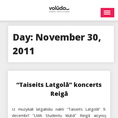
Skip
to
content
Day:
November 30,
2011
“Taiseits Latgolā” koncerts
Reigā
Iz muzykali latgalisku nakti “Taiseits Latgolā” 9.
decembrī “LMA Studentu klubā” Reigā aicynoj