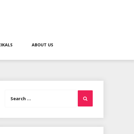
EIKALS
ABOUT US
Search
Search
for: