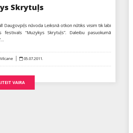
s Skrytuļs
lī Daugovpiļs nūvoda Leiksnā otkon nūtiks visim tik labi
s festivals “Muzykys Skrytuļs”. Daleibu pasuokumā
”…
Posted
 Vilcane
05.07.2011.
on
ITEIT VAIRA