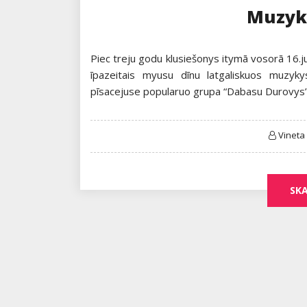
Muzyky
Piec treju godu klusiešonys itymā vosorā 16.ju
īpazeitais myusu dīnu latgaliskuos muzyky
pīsacejuse popularuo grupa “Dabasu Durovys
Vineta
SKA