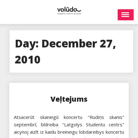
Skip
to
content
Day:
December 27,
2010
Veļtejums
Atsacerūt skaneigū koncertu "Rudiņs skanis"
septembrī, bīdreiba "Latgolys Studentu centrs"
aicynoj aizīt iz kaidu breineigu lobdareibys koncertu