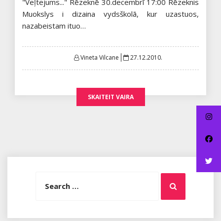
"Veļtejums..." Rēzeknē 30.decembrī 17:00 Rēzeknis
Muokslys i dizaina vydsškolā, kur uzastuos,
nazabeistam ituo…
Posted
Vineta Vilcane
27.12.2010.
on
SKAITEIT VAIRA
Search
Search
for: