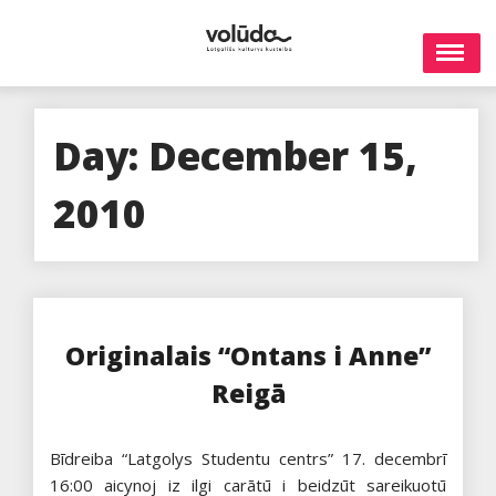
Skip
to
content
Day:
December 15,
2010
Originalais “Ontans i Anne”
Reigā
Bīdreiba “Latgolys Studentu centrs” 17. decembrī
16:00 aicynoj iz ilgi carātū i beidzūt sareikuotū