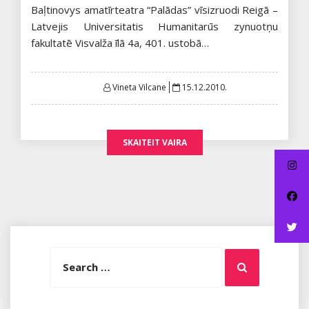
Baļtinovys amatīrteatra “Palādas” vīsizruodi Reigā –
Latvejis Universitatis Humanitarūs zynuotņu
fakultatē Visvalža īlā 4a, 401. ustobā…
Posted
Vineta Vilcane
15.12.2010.
on
SKAITEIT VAIRA
Search
Search
for: