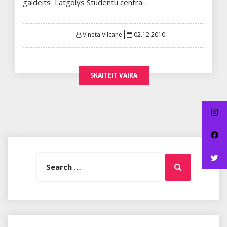
gaideits Latgolys Studentu centra…
Posted
Vineta Vilcane
02.12.2010.
on
SKAITEIT VAIRA
Search
Search
for: