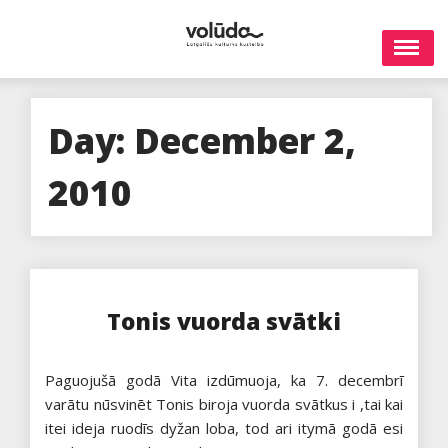
Skip
to
content
Day:
December 2,
2010
Tonis vuorda svātki
Paguojušā godā Vita izdūmuoja, ka 7. decembrī
varātu nūsvinēt Tonis biroja vuorda svātkus i ,tai kai
itei ideja ruodīs dyžan loba, tod ari itymā godā esi