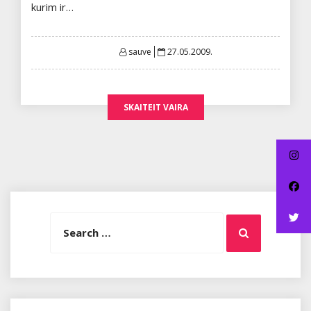
kurim ir…
Posted
sauve
27.05.2009.
on
SKAITEIT VAIRA
Search
Search
for: