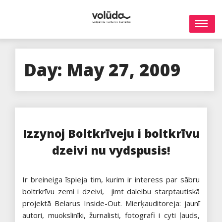
Skip
to
content
Day:
May 27, 2009
Izzynoj Boltkrīveju i boltkrīvu
dzeivi nu vydspusis!
Ir breineiga īspieja tim, kurim ir interess par sābru
boltrkrīvu zemi i dzeivi, jimt daleibu starptautiskā
projektā Belarus Inside-Out. Mierķauditoreja: jaunī
autori, muokslinīki, žurnalisti, fotografi i cyti ļauds,