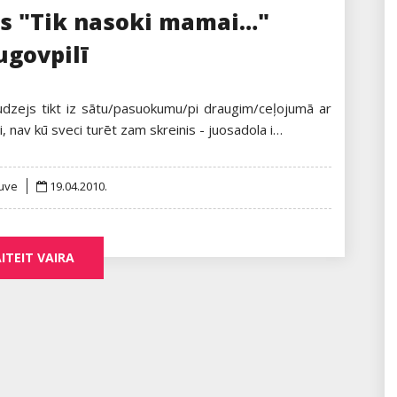
rs "Tik nasoki mamai…"
ugovpilī
dzejs tikt iz sātu/pasuokumu/pi draugim/ceļojumā ar
i, nav kū sveci turēt zam skreinis - juosadola i…
Posted
uve
19.04.2010.
on
ITEIT VAIRA