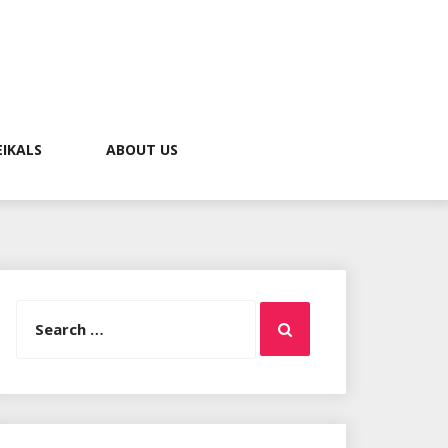
EIKALS
ABOUT US
Search
Search
for: