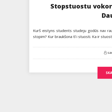
Stopstuostu voko
Da
Kurš eistyns students studeju godūs nav rau
stopim? Kur braukšona tī i stuosti. Ka ir stuost
sa
SKA