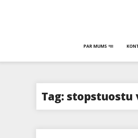
Skip
to
content
PAR MUMS
KONT
Tag:
stopstuostu 