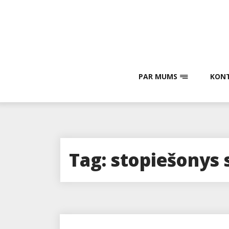
Skip
to
content
PAR MUMS
KONT
Tag:
stopiešonys 