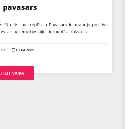
 i pavasars
s šiļteitis jau trepēs. :) Pavasars ir atstuojs pozitivu
 Vysi ir apjiemeibys piļni dorbuotīs - raksteit…
Posted
uve
03.04.2009.
on
ITEIT VAIRA