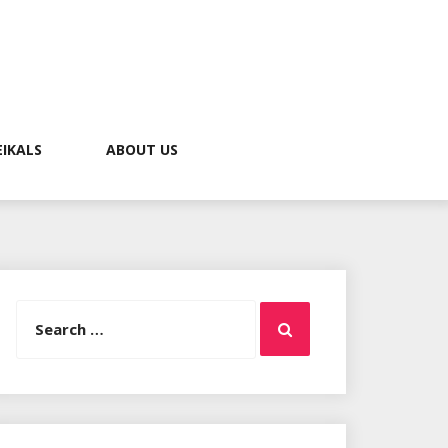
EIKALS
ABOUT US
Search
Search
for: