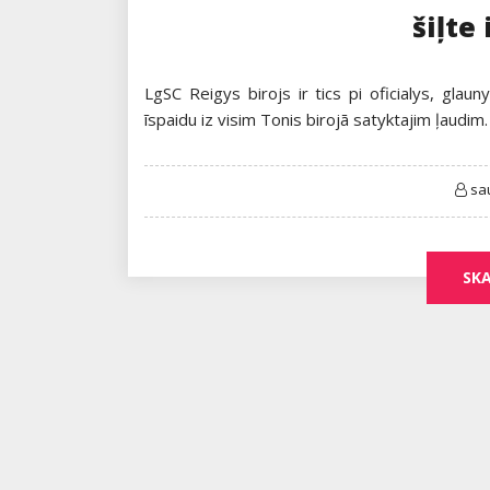
šiļte
LgSC Reigys birojs ir tics pi oficialys, glauny
īspaidu iz visim Tonis birojā satyktajim ļaudim.
sa
SKA