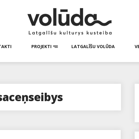
AKTI
PROJEKTI
LATGALĪŠU VOLŪDA
V
saceņseibys