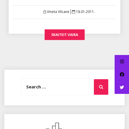
Posted
Vineta Vilcane
18.01.2011.
on
SKAITEIT VAIRA
Search
Search
for: