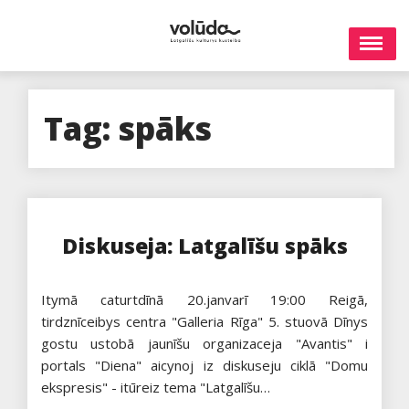
Skip
to
content
Tag:
spāks
Diskuseja: Latgalīšu spāks
Itymā caturtdīnā 20.janvarī 19:00 Reigā,
tirdznīceibys centra "Galleria Rīga" 5. stuovā Dīnys
gostu ustobā jaunīšu organizaceja "Avantis" i
portals "Diena" aicynoj iz diskuseju ciklā "Domu
ekspresis" - itūreiz tema "Latgalīšu…