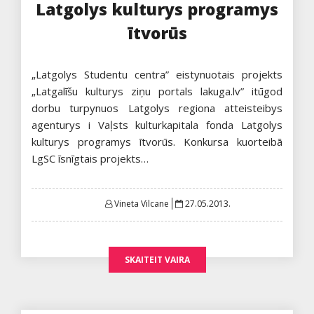
Latgolys kulturys programys
ītvorūs
„Latgolys Studentu centra” eistynuotais projekts
„Latgalīšu kulturys ziņu portals lakuga.lv” itūgod
dorbu turpynuos Latgolys regiona atteisteibys
agenturys i Vaļsts kulturkapitala fonda Latgolys
kulturys programys ītvorūs. Konkursa kuorteibā
LgSC īsnīgtais projekts…
Posted
Vineta Vilcane
27.05.2013.
on
SKAITEIT VAIRA