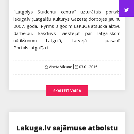
"Latgolys Studentu centra" uzturātais portals
lakuga.lv (Latgalīšu Kulturys Gazeta) dorbojās jau nu
2007. goda. Pyrms 3 godim LaKuGa atsuoka aktivu
darbeibu, kasdīnys viestejūt par latgaliskom
nūtikšonom Latgolā, Latvejā i pasaulī.
Portals latgalīšu i…
Posted
Vineta Vilcane
03.01.2015.
on
SKAITEIT VAIRA
Lakuga.lv sajāmuse atbolstu