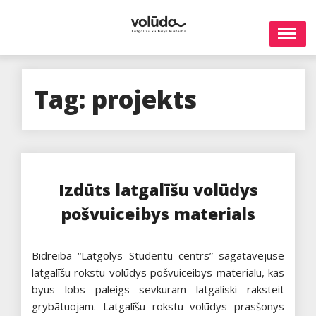
Skip
to
content
Tag:
projekts
Izdūts latgalīšu volūdys
pošvuiceibys materials
Bīdreiba “Latgolys Studentu centrs” sagatavejuse
latgalīšu rokstu volūdys pošvuiceibys materialu, kas
byus lobs paleigs sevkuram latgaliski raksteit
grybātuojam. Latgalīšu rokstu volūdys prasšonys