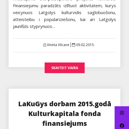
Finansiejumu paradzāts izlītuot aktivitatem, kurys
veicynuos Latgolys kulturvidis saglobuošonu,
atteisteibu i populariziešonu, kai ari Latgolys
jaunīšūs styprynuos…
Posted
Vineta Vilcane
09.02.2015.
on
SKAITEIT VAIRA
LaKuGys dorbam 2015.godā
Kulturkapitala fonda
finansiejums