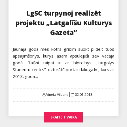
LgSC turpynoj realizēt
projektu „Latgalīšu Kulturys
Gazeta”
Jaunajā godā mes kotrs gribim suokt piļdeit tuos
apsajimšonys, kurys asam apsūlejuši sev vacajā
godā. Taišni taipat ir ar bīdreibys „Latgolys
Studentu centrs” uzturātū portalu lakuga.lv , kurs ar
2013. goda…
Posted
Vineta Vilcane
02.01.2013.
on
SKAITEIT VAIRA