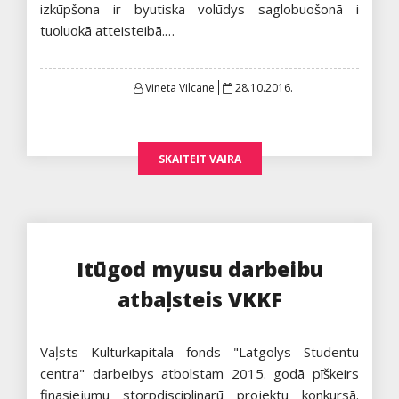
izkūpšona ir byutiska volūdys saglobuošonā i
tuoluokā atteisteibā.…
Posted
Vineta Vilcane
28.10.2016.
on
SKAITEIT VAIRA
Itūgod myusu darbeibu
atbaļsteis VKKF
Vaļsts Kulturkapitala fonds "Latgolys Studentu
centra" darbeibys atbolstam 2015. godā pīškeirs
finasiejumu storpdisciplinarū projektu konkursā.