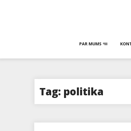
Skip
to
content
PAR MUMS
KONT
Tag:
politika