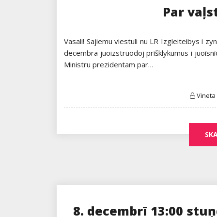
Par vaļst
Vasali! Sajiemu viestuli nu LR Izgleiteibys i z
decembra juoizstruodoj prīšklykumus i juoīsnīd
Ministru prezidentam par…
Vineta
SKA
8. decembrī 13:00 stuņ