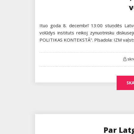
v
Ituo goda 8. decembrī 13:00 stuņdēs Latve
volūdys instituts reikoj zynuotnisku dis
POLITIKAS KONTEKSTĀ". Pīsadola: IZM vaļst
skr
SKA
Par Lat