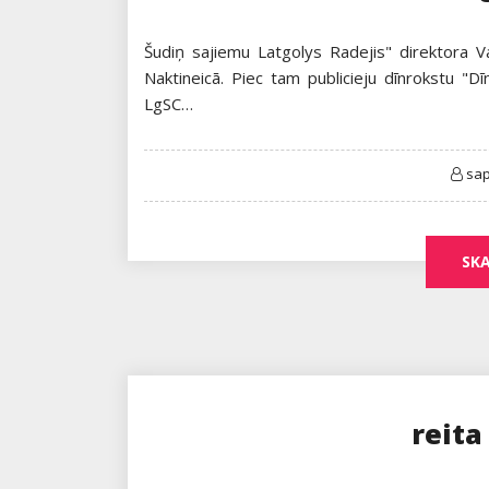
Šudiņ sajiemu Latgolys Radejis" direktora Vald
Naktineicā. Piec tam publicieju dīnrokstu "Dī
LgSC…
sa
SKA
reit