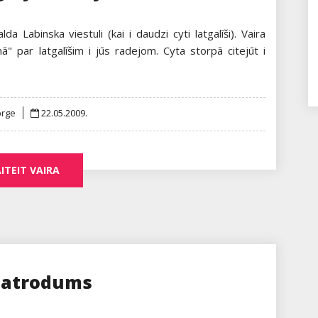
a Labinska viestuli (kai i daudzi cyti latgalīši). Vaira
nā" par latgalīšim i jūs radejom. Cyta storpā citejūt i
Posted
prge
22.05.2009.
on
ITEIT VAIRA
a atrodums