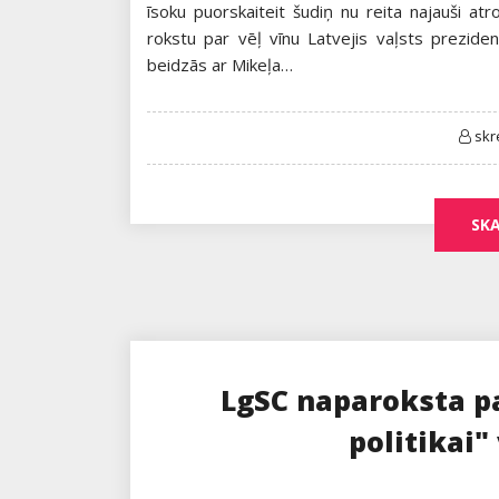
īsoku puorskaiteit šudiņ nu reita najauši at
rokstu par vēļ vīnu Latvejis vaļsts prezide
beidzās ar Mikeļa…
skr
SKA
LgSC naparoksta pa
politikai"