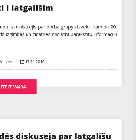
i i latgalīšim
ynuotnis ministrejis par dorba grupys izveidi, kam da 20.
z izglītības un zinātnes ministra parakstītu informāciju
Posted
 Vilcane
17.11.2010.
on
ITEIT VAIRA
dēs diskuseja par latgalīšu