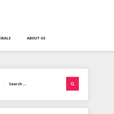
EIKALS
ABOUT US
Search
Search
for: