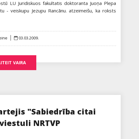
rostū LU Juridiskuos fakultatis doktoranta Juoņa Plepa
ntu - veiskupu Jezupu Rancānu. atzeimeišu, ka roksts
Posted
eine
03.03.2009.
on
ITEIT VAIRA
rtejis "Sabiedrība citai
 viestuli NRTVP