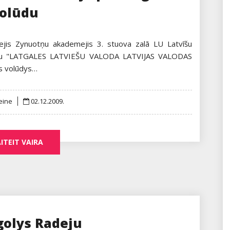
olūdu
jis Zynuotņu akademejis 3. stuova zalā LU Latvīšu
kuseju "LATGALES LATVIEŠU VALODA LATVIJAS VALODAS
s volūdys…
Posted
eine
02.12.2009.
on
ITEIT VAIRA
golys Radeju