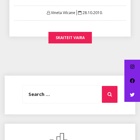
Posted
Vineta Vilcane
28.10.2010.
on
SKAITEIT VAIRA
Search
Search
for: