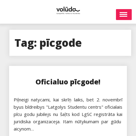
Skip
to
content
Tag:
pīcgode
Oficialuo pīcgode!
Piļneigi natycami, kai skrīņ laiks, bet 2. novembrī
byus bīdreibys "Latgolys Studentu centrs" oficialais
pīcu godu jubilejs nu šaļts kod LgSC registrāta kai
juridiska organizaceja. Itam nūtykumam par gūdu
aicynom…