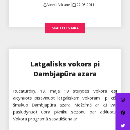
Posted
Vineta Vilcane
27.05.2011.
on
SKAITEIT VAIRA
Latgalisks vokors pi
Dambjapūra azara
Itūcaturdiņ, 19. majā 19 stuņdēs vokorā esi
aicynuots pīsavīnuot latgaliskam vokoram pi cīši
šmukuo Dambjapūra azara Mežcīmā ar kū var
pasludynuot uora pikniku sezonu par atkluotu!
Vokora programā sasatikšona ar…