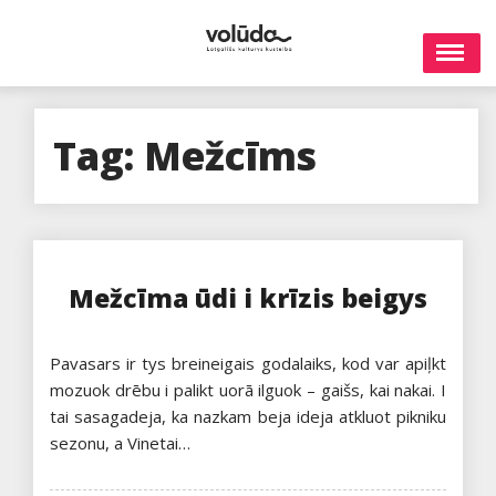
Skip
to
content
Tag:
Mežcīms
Mežcīma ūdi i krīzis beigys
Pavasars ir tys breineigais godalaiks, kod var apiļkt
mozuok drēbu i palikt uorā ilguok – gaišs, kai nakai. I
tai sasagadeja, ka nazkam beja ideja atkluot pikniku
sezonu, a Vinetai…