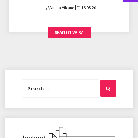
Posted
Vineta Vilcane
16.05.2011.
on
SKAITEIT VAIRA
Search
Search
for: