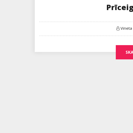
Prīceig
Vineta
SKA