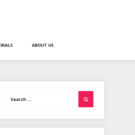
EIKALS
ABOUT US
Search
Search
for: