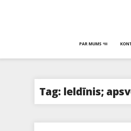
Skip
to
content
PAR MUMS
KONT
Tag:
leldīnis; ap