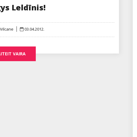
ys Leldīnis!
Posted
 Vilcane
03.04.2012.
on
ITEIT VAIRA