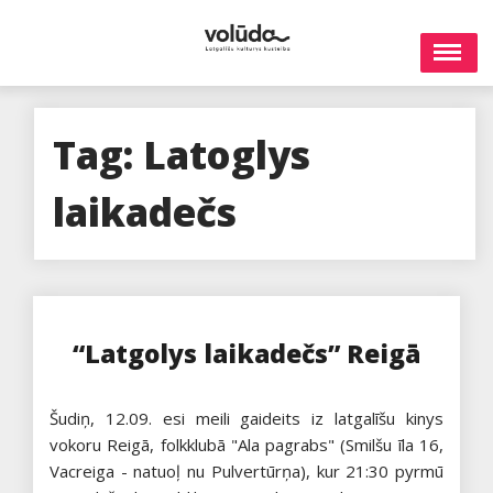
Skip
to
content
Tag:
Latoglys
laikadečs
“Latgolys laikadečs” Reigā
Šudiņ, 12.09. esi meili gaideits iz latgalīšu kinys
vokoru Reigā, folkklubā "Ala pagrabs" (Smilšu īla 16,
Vacreiga - natuoļ nu Pulvertūrņa), kur 21:30 pyrmū