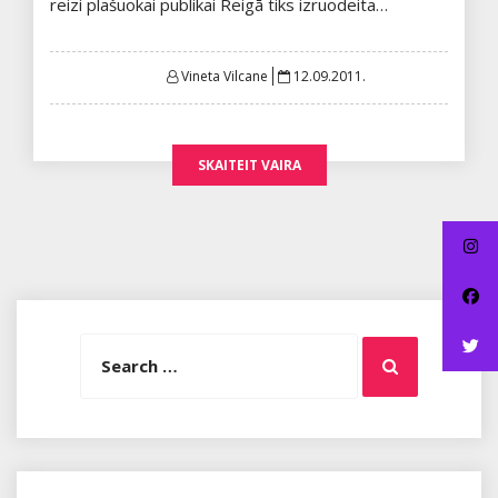
reizi plašuokai publikai Reigā tiks izruodeita…
Posted
Vineta Vilcane
12.09.2011.
on
SKAITEIT VAIRA
Search
Search
for: