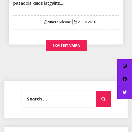
pasadola kaids latgalīts.…
Posted
Vineta Vilcane
21.10.2010.
on
SKAITEIT VAIRA
Search
Search
for: