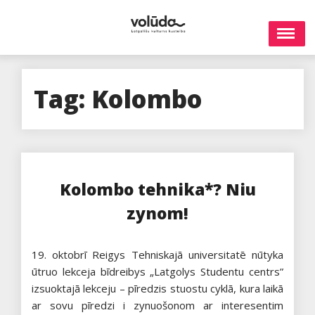
Skip
to
content
Tag:
Kolombo
Kolombo tehnika*? Niu
zynom!
19. oktobrī Reigys Tehniskajā universitatē nūtyka
ūtruo lekceja bīdreibys „Latgolys Studentu centrs”
izsuoktajā lekceju – pīredzis stuostu cyklā, kura laikā
ar sovu pīredzi i zynuošonom ar interesentim