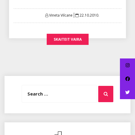
Posted
Vineta Vilcane
22.10.2010.
on
SKAITEIT VAIRA
Search
Search
for: