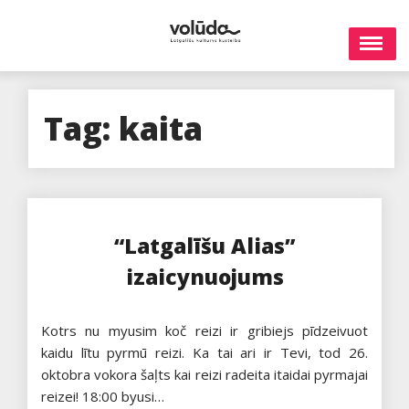
Skip
to
content
Tag:
kaita
“Latgalīšu Alias”
izaicynuojums
Kotrs nu myusim koč reizi ir gribiejs pīdzeivuot
kaidu lītu pyrmū reizi. Ka tai ari ir Tevi, tod 26.
oktobra vokora šaļts kai reizi radeita itaidai pyrmajai
reizei! 18:00 byusi…