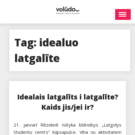
Skip
to
content
Tag:
idealuo
latgalīte
Idealais latgalīts i latgalīte?
Kaids jis/jei ir?
21. janvarī Rēzeknē nūtyka bīdreibys „Latgolys
Studentu centrs” kūpsapuļce. Vīna nu aktivitatem