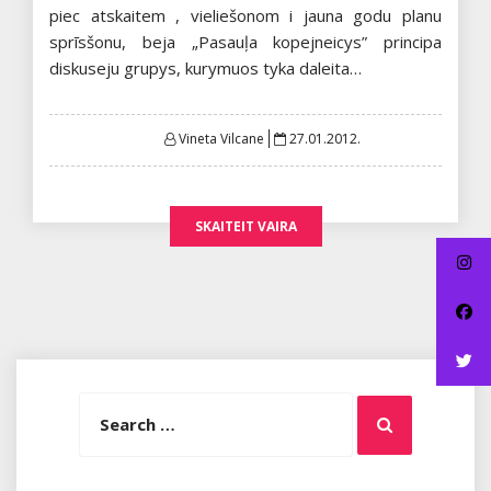
piec atskaitem , vieliešonom i jauna godu planu
sprīsšonu, beja „Pasauļa kopejneicys” principa
diskuseju grupys, kurymuos tyka daleita…
Posted
Vineta Vilcane
27.01.2012.
on
SKAITEIT VAIRA
Search
Search
for: