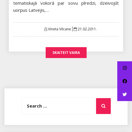
tematiskajā vokorā par sovu pīredzi, dzeivojūt
uorpus Latvejis,…
Posted
Vineta Vilcane
21.02.2011.
on
SKAITEIT VAIRA
Search
Search
for: