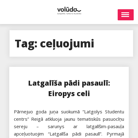
Skip
to
content
Tag:
ceļuojumi
Latgalīša pādi pasaulī:
Eiropys celi
Pārnejuo goda juņa suokumā “Latgolys Studentu
centrs” Reigā atkluoja jaunu tematiskūs pasuocīņu
sereju – sarunys ar latgalīšim-pasauļa
apceļuotuojim “Latgalīša pādi pasaulī”. Pyrmajā