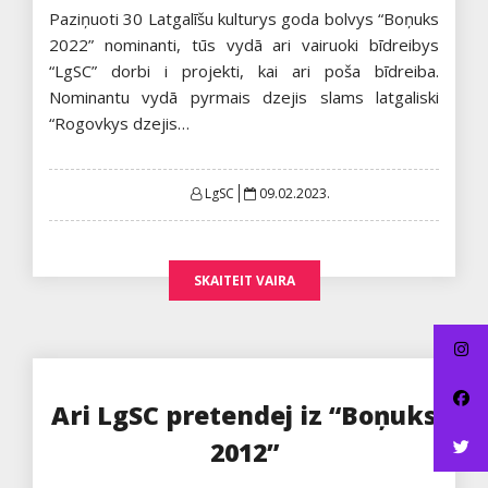
Paziņuoti 30 Latgalīšu kulturys goda bolvys “Boņuks
2022” nominanti, tūs vydā ari vairuoki bīdreibys
“LgSC” dorbi i projekti, kai ari poša bīdreiba.
Nominantu vydā pyrmais dzejis slams latgaliski
“Rogovkys dzejis…
Posted
LgSC
09.02.2023.
on
SKAITEIT VAIRA
Ari LgSC pretendej iz “Boņuks
2012”