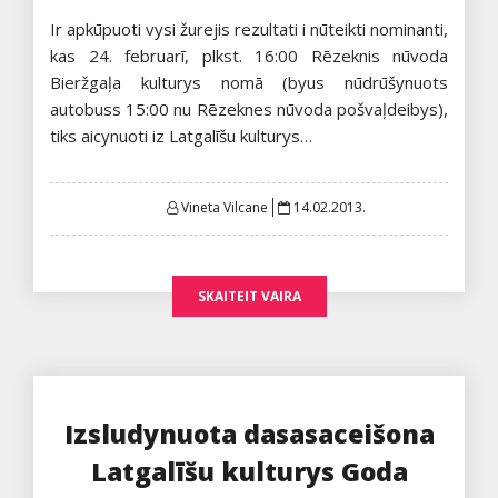
Ir apkūpuoti vysi žurejis rezultati i nūteikti nominanti,
kas 24. februarī, plkst. 16:00 Rēzeknis nūvoda
Bieržgaļa kulturys nomā (byus nūdrūšynuots
autobuss 15:00 nu Rēzeknes nūvoda pošvaļdeibys),
tiks aicynuoti iz Latgalīšu kulturys…
Posted
Vineta Vilcane
14.02.2013.
on
SKAITEIT VAIRA
Izsludynuota dasasaceišona
Latgalīšu kulturys Goda