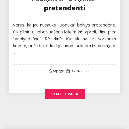
pretendenti
Verūs, ka jau nūsaukti "Boņuka" bolvys pretendenti.
Cik pīmiņu, apbolvuošona laikam 26. aprelī, dīnu piec
"Vuolyudzānu" Rēzeknē. Ka tik na ar sorkonim
kovrim, puču buketim i glaunom suknem i smokingim.
…
Posted
saprge
08.04.2009.
on
SKAITEIT VAIRA