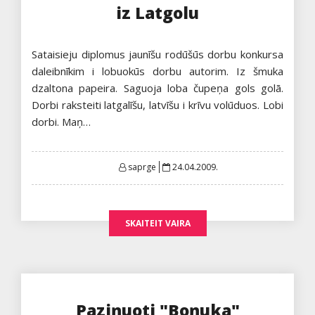
iz Latgolu
Sataisieju diplomus jaunīšu rodūšūs dorbu konkursa
daleibnīkim i lobuokūs dorbu autorim. Iz šmuka
dzaltona papeira. Saguoja loba čupeņa gols golā.
Dorbi raksteiti latgalīšu, latvīšu i krīvu volūduos. Lobi
dorbi. Maņ…
Posted
saprge
24.04.2009.
on
SKAITEIT VAIRA
Paziņuoti "Boņuka"