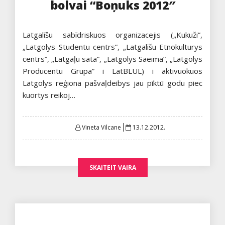
bolvai “Boņuks 2012″
Latgalīšu sabīdriskuos organizacejis („Kukuži”,
„Latgolys Studentu centrs”, „Latgalīšu Etnokulturys
centrs”, „Latgaļu sāta”, „Latgolys Saeima”, „Latgolys
Producentu Grupa” i LatBLUL) i aktivuokuos
Latgolys reģiona pašvaļdeibys jau pīktū godu piec
kuortys reikoj…
Posted
Vineta Vilcane
13.12.2012.
on
SKAITEIT VAIRA