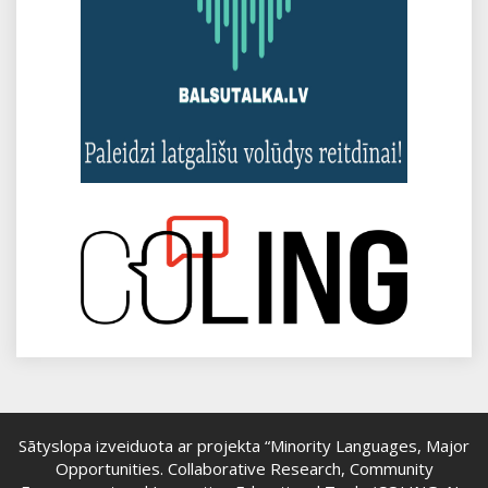
Sātyslopa izveiduota ar projekta “Minority Languages, Major
Opportunities. Collaborative Research, Community