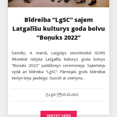
Bīdreiba “LgSC” sajem
Latgalīšu kulturys goda bolvu
“Boņuks 2022”
Sastdiņ, 4. martā, Latgolys viestnīceibā GORS
Rēzeknē nūtyka Latgalīšu kulturys goda bolvys
“Boņuks 2022” padūšonys ceremoneja. Sajiemieju
vydā ari bīdreiba “LgSC”. Pārnejais gods bīdreibai
eistyn bejs jaudeigs. Suocūt ar zeimyna…
Posted
LgSC
05.03.2023.
on
SKAITEIT VAIRA