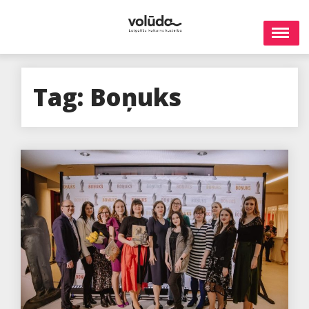
Skip
to
content
Tag:
Boņuks