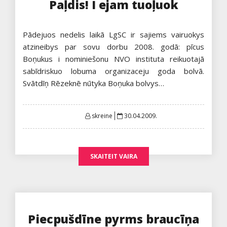
Paļdis! I ejam tuoļuok
Pādejuos nedelis laikā LgSC ir sajiems vairuokys
atzineibys par sovu dorbu 2008. godā: pīcus
Boņukus i nominiešonu NVO instituta reikuotajā
sabīdriskuo lobuma organizaceju goda bolvā.
Svātdīņ Rēzeknē nūtyka Boņuka bolvys…
Posted
skreine
30.04.2009.
on
SKAITEIT VAIRA
Piecpušdīne pyrms braucīņa