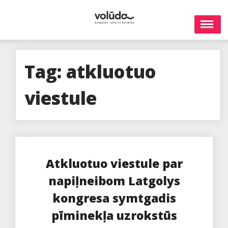
Skip
to
content
Tag:
atkluotuo
viestule
Atkluotuo viestule par
napiļneibom Latgolys
kongresa symtgadis
pīminekļa uzrokstūs