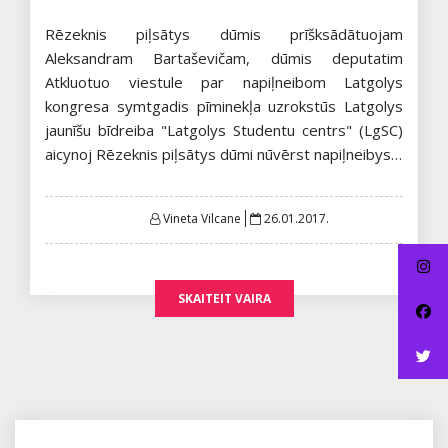
Rēzeknis piļsātys dūmis prīšksādātuojam
Aleksandram Bartaševičam, dūmis deputatim
Atkluotuo viestule par napiļneibom Latgolys
kongresa symtgadis pīminekļa uzrokstūs Latgolys
jaunīšu bīdreiba "Latgolys Studentu centrs" (LgSC)
aicynoj Rēzeknis piļsātys dūmi nūvērst napiļneibys…
Posted
Vineta Vilcane
26.01.2017.
on
SKAITEIT VAIRA