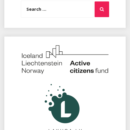
Search
Search
for: