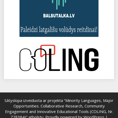
Sātyslopa izveiduota ar projekta “Minority Languages, Major
Opportunities. Collaborative Research, Community
Engagement and Innovative Educational Tools (COLING, Nr.
778384)” atbolstu.
Proudly powered by WordPress
|