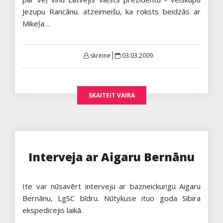
Jezupu Rancānu. atzeimeišu, ka roksts beidzās ar
Mikeļa…
Posted
skreine
03.03.2009.
on
SKAITEIT VAIRA
Interveja ar Aigaru Bernānu
Ite var nūsavērt interveju ar bazneickungu Aigaru
Bernānu, LgSC bīdru. Nūtykuse ituo goda Sibira
ekspedicejis laikā.