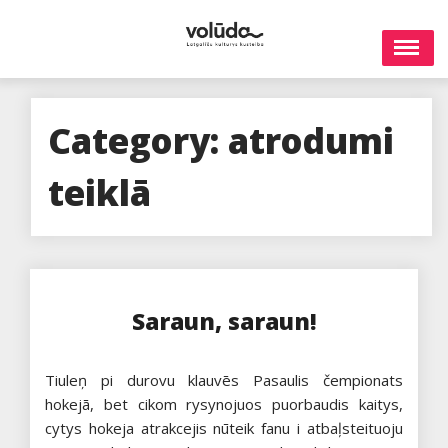
Skip
to
content
Category:
atrodumi
teiklā
Saraun, saraun!
Tiuleņ pi durovu klauvēs Pasaulis čempionats
hokejā, bet cikom rysynojuos puorbaudis kaitys,
cytys hokeja atrakcejis nūteik fanu i atbaļsteituoju