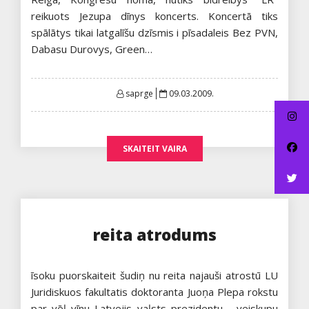
reikuots Jezupa dīnys koncerts. Koncertā tiks
spālātys tikai latgalīšu dzīsmis i pīsadaleis Bez PVN,
Dabasu Durovys, Green…
Posted
saprge
09.03.2009.
on
SKAITEIT VAIRA
reita atrodums
īsoku puorskaiteit šudiņ nu reita najauši atrostū LU
Juridiskuos fakultatis doktoranta Juoņa Plepa rokstu
par vēļ vīnu Latvejis vaļsts prezidentu - veiskupu