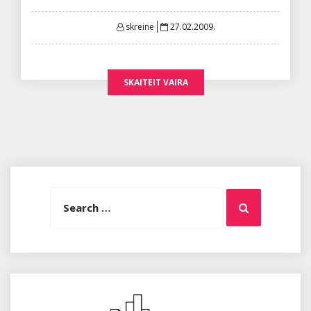
Posted
skreine
27.02.2009.
on
SKAITEIT VAIRA
Search
Search
for: