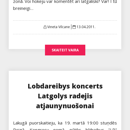
zonā. Voi hokeju var komentēt ari latgaliski? Var! I tū
breineigi…
Posted
Vineta Vilcane
13.04.2011.
on
SKAITEIT VAIRA
Lobdareibys koncerts
Latgolys radejis
atjaunynuošonai
Lakugā puorskaitieju, ka 19. martā 19:00 stuņdēs
Reigā, Kongresu nomā, nūtiks bīdreibys "LR"